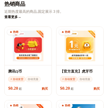
热销商品
近期热度最高的商品,固定展示 3 排。
查看更多
→
🔥 热销
🔥 热销
腾讯Q币
【官方直充】虎牙币
⚡ 自动发货
自动充值
⚡ 自动发货
自动充值
$0.20
$0.20
购买
购买
起
起
🔥 热销
🔥 热销