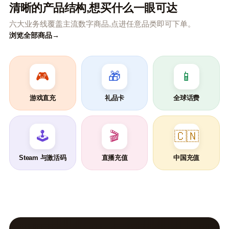
清晰的产品结构,想买什么一眼可达
六大业务线覆盖主流数字商品,点进任意品类即可下单。
浏览全部商品
→
🎮
🎁
📱
游戏直充
礼品卡
全球话费
🕹️
🎬
🇨🇳
Steam 与激活码
直播充值
中国充值