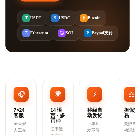
₮
$
₿
USDT
USDC
Bitcoin
Ξ
◎
P
Ethereum
SOL
Paypal支付
🎧
🌍
⚡
⚖️
7×24
14 语
秒级自
担保
客服
言 · 多
动发货
易
币种
全天候
下单即
失败
汇率透
人工在
发不等
动退