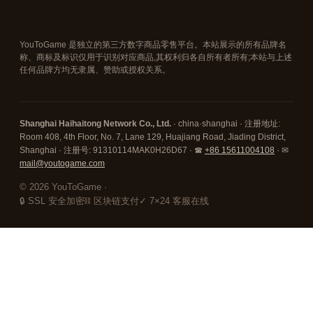
YouToGame 是独立的第三方数字商品零售平台。本站展示的所有品牌名
称、商标及标识仅用于识别对应商品,其权利归各自所有者所有;本站与上述
任何品牌方均无隶属、赞助或授权关系。
Shanghai Haihaitong Network Co., Ltd.
· china·shanghai · 注册地址:
Room 408, 4th Floor, No. 7, Lane 129, Huajiang Road, Jiading District,
Shanghai · 注册号: 91310114MAK0H26D67 · ☎
+86 15611004108
· ✉
mail@youtogame.com
© 2026 YouToGame ·
🔒 SSL 安全加密
⛓ 区块链支付
✓ 7×24 客服在线