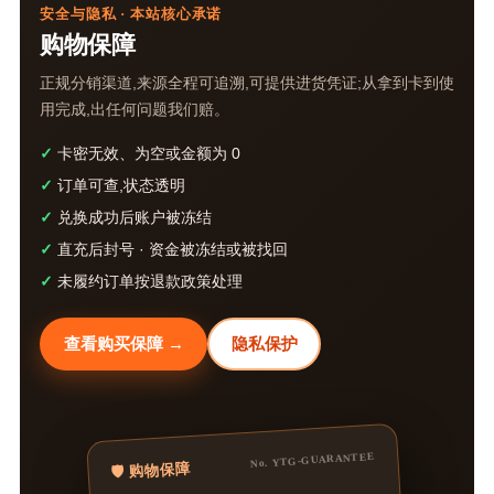
安全与隐私 · 本站核心承诺
购物保障
正规分销渠道,来源全程可追溯,可提供进货凭证;从拿到卡到使
用完成,出任何问题我们赔。
✓
卡密无效、为空或金额为 0
✓
订单可查,状态透明
✓
兑换成功后账户被冻结
✓
直充后封号 · 资金被冻结或被找回
✓
未履约订单按退款政策处理
查看购买保障 →
隐私保护
No. YTG-GUARANTEE
🛡️ 购物保障